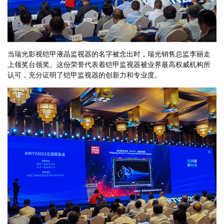
当瑞光影视铠甲液晶监视器的名字被念出时，瑞光销售总监李丽走
上领奖台领奖。这份荣誉代表着铠甲监视器被业界最高权威机构所
认可，充分证明了铠甲监视器的创新力和专业度。