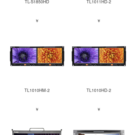
TL-S1850HD
TL1011HD-2
￥
￥
TL1010HM-2
TL1010HD-2
￥
￥