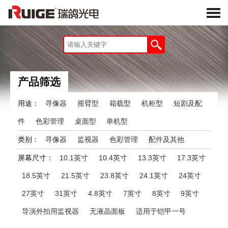
产品筛选
用途：
寻像器
摇臂型
箱载型
机柜型
短剧及配
件
色彩管理
桌面型
单机型
类别：
寻像器
监视器
色彩管理
配件及其他
屏幕尺寸：
10.1英寸
10.4英寸
13.3英寸
17.3英寸
18.5英寸
21.5英寸
23.8英寸
24.1英寸
24英寸
27英寸
31英寸
4.8英寸
7英寸
8英寸
9英寸
导演外拍用监视器
无液晶面板
适用于铠甲一号