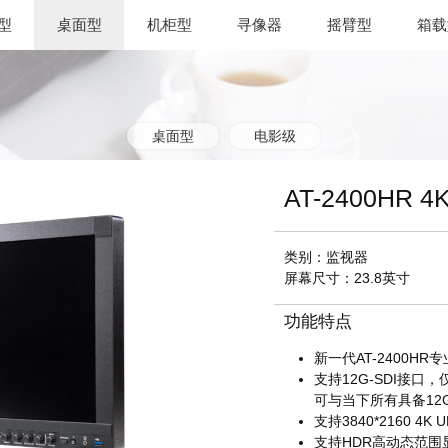
型
桌面型
机柜型
寻像器
摇臂型
箱载
桌面型
电影级
AT-2400HR 4
类别：监视器
屏幕尺寸：23.8英寸
功能特点
新一代AT-2400HR
支持12G-SDI接口
可与当下所有具备12
支持3840*2160 4
支持HDR高动态范